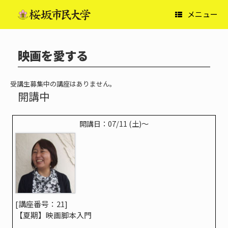
コ
メニュー
ン
テ
ン
ツ
映画を愛する
へ
ス
キ
ッ
受講生募集中の講座はありません。
プ
開講中
開講日：07/11 (土)〜
[講座番号：21]
【夏期】映画脚本入門