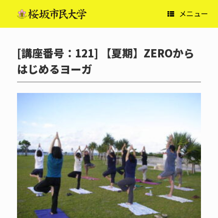
コ
メニュー
ン
テ
ン
ツ
[講座番号：121] 【夏期】ZEROから
へ
ス
はじめるヨーガ
キ
ッ
プ