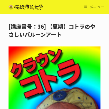
コ
メニュー
ン
テ
ン
ツ
[講座番号：36] 【夏期】コトラのや
へ
ス
さしいバルーンアート
キ
ッ
プ